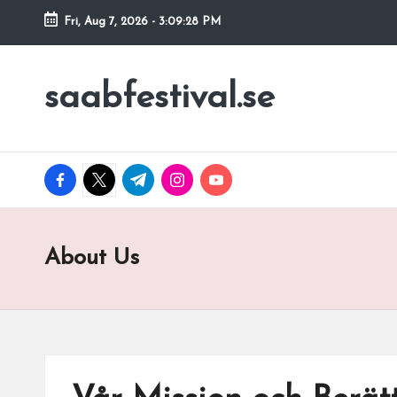
Fri, Aug 7, 2026
-
3:09:29 PM
Skip
to
saabfestival.se
content
facebook.com
twitter.com
t.me
instagram.com
youtube.com
About Us