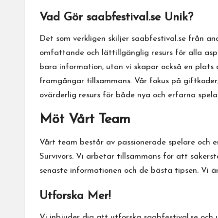
Vad Gör saabfestival.se Unik?
Det som verkligen skiljer saabfestival.se från an
omfattande och lättillgänglig resurs för alla as
bara information, utan vi skapar också en plats d
framgångar tillsammans. Vår fokus på giftkoder, 
ovärderlig resurs för både nya och erfarna spela
Möt Vårt Team
Vårt team består av passionerade spelare och e
Survivors. Vi arbetar tillsammans för att säkers
senaste informationen och de bästa tipsen. Vi är
Utforska Mer!
Vi inbjuder dig att utforska saabfestival.se och 