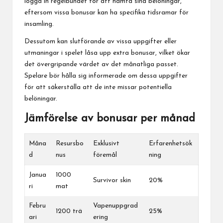
logga in regelbundet för att hämta sina belöningar,
eftersom vissa bonusar kan ha specifika tidsramar för
insamling.
Dessutom kan slutförande av vissa uppgifter eller
utmaningar i spelet låsa upp extra bonusar, vilket ökar
det övergripande värdet av det månatliga passet.
Spelare bör hålla sig informerade om dessa uppgifter
för att säkerställa att de inte missar potentiella
belöningar.
Jämförelse av bonusar per månad
Måna
Resursbo
Exklusivt
Erfarenhetsök
d
nus
föremål
ning
Janua
1000
Survivor skin
20%
ri
mat
Febru
Vapenuppgrad
1200 trä
25%
ari
ering