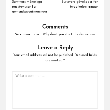
Survivors månatliga
Survivors gåvokoder för
passbonusar för
byggförbättringar
gemenskapsutmaningar
Comments
No comments yet. Why don’t you start the discussion?
Leave a Reply
Your email address will not be published.
Required fields
are marked
*