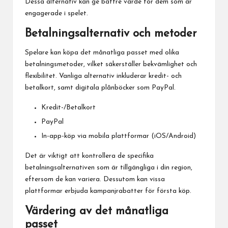
Dessa alternativ kan ge bättre värde för dem som är
engagerade i spelet.
Betalningsalternativ och metoder
Spelare kan köpa det månatliga passet med olika
betalningsmetoder, vilket säkerställer bekvämlighet och
flexibilitet. Vanliga alternativ inkluderar kredit- och
betalkort, samt digitala plånböcker som PayPal.
Kredit-/Betalkort
PayPal
In-app-köp via mobila plattformar (iOS/Android)
Det är viktigt att kontrollera de specifika
betalningsalternativen som är tillgängliga i din region,
eftersom de kan variera. Dessutom kan vissa
plattformar erbjuda kampanjrabatter för första köp.
Värdering av det månatliga
passet