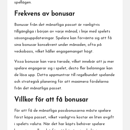
spellägen.
Frekvens av bonusar
Bonusar från det månatliga passet är vanligtvis
tillgängliga i början av varje månad, i linje med spelets
säsongsuppdateringar. Spelare kan förvänta sig att få
sina bonusar konsekvent under månaden, ofta på
veckobasis, vilket håller engagemanget högt.
Vissa bonusar kan vara tierade, vilket innebär att ju mer
spelare engagerar sig i spelet, desto fler belöningar kan
de låsa upp. Detta uppmuntrar till regelbundet spelande
och strategisk planering för att maximera fördelarna
från det månatliga passet.
Villkor för att få bonusar
För att få de
månatliga passbonusar
na måste spelare
först köpa passet, vilket vanligtvis kostar en liten avgift
i spelets valuta. När det har köpts behöver spelare