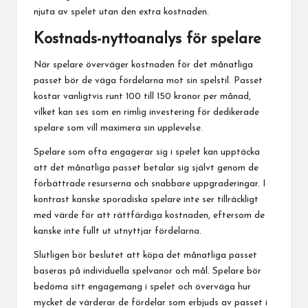
njuta av spelet utan den extra kostnaden.
Kostnads-nyttoanalys för spelare
När spelare överväger kostnaden för det månatliga
passet bör de väga fördelarna mot sin spelstil. Passet
kostar vanligtvis runt 100 till 150 kronor per månad,
vilket kan ses som en rimlig investering för dedikerade
spelare som vill maximera sin upplevelse.
Spelare som ofta engagerar sig i spelet kan upptäcka
att det månatliga passet betalar sig självt genom de
förbättrade resurserna och snabbare uppgraderingar. I
kontrast kanske sporadiska spelare inte ser tillräckligt
med värde för att rättfärdiga kostnaden, eftersom de
kanske inte fullt ut utnyttjar fördelarna.
Slutligen bör beslutet att köpa det månatliga passet
baseras på individuella spelvanor och mål. Spelare bör
bedöma sitt engagemang i spelet och överväga hur
mycket de värderar de fördelar som erbjuds av passet i