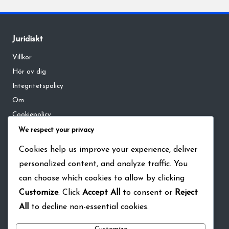
Juridiskt
Villkor
Hör av dig
Integritetspolicy
Om
Cookiepolicy
We respect your privacy
Kategorier
Cookies help us improve your experience, deliver
personalized content, and analyze traffic. You
Eventmilestonepriser i The Walking Dead: Survivors
can choose which cookies to allow by clicking
Gåvokoder för The Walking Dead: Survivors
Customize
. Click
Accept All
to consent or
Reject
Månatliga passbonusar i The Walking Dead: Survivors
All
to decline non-essential cookies.