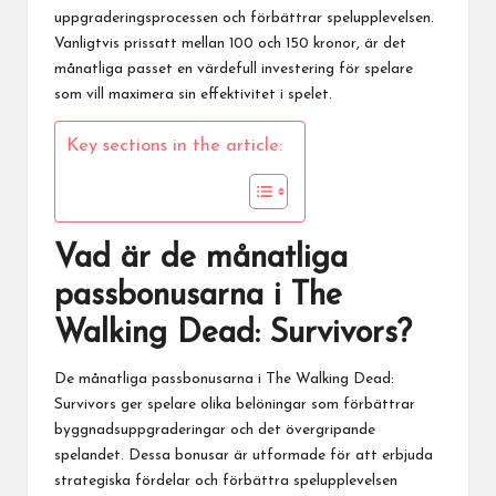
uppgraderingsprocessen och förbättrar spelupplevelsen.
Vanligtvis prissatt mellan 100 och 150 kronor, är det
månatliga passet en värdefull investering för spelare
som vill maximera sin effektivitet i spelet.
Key sections in the article:
Vad är de månatliga
passbonusarna i The
Walking Dead: Survivors?
De månatliga passbonusarna i
The Walking Dead
:
Survivors ger spelare olika belöningar som förbättrar
byggnadsuppgraderingar och det övergripande
spelandet. Dessa bonusar är utformade för att erbjuda
strategiska fördelar och förbättra spelupplevelsen