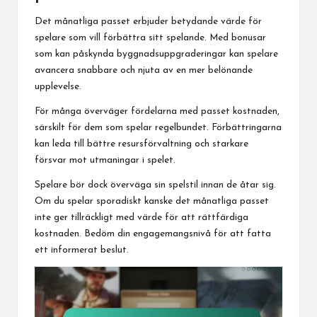
Det månatliga passet erbjuder betydande värde för
spelare som vill förbättra sitt spelande. Med bonusar
som kan påskynda byggnadsuppgraderingar kan spelare
avancera snabbare och njuta av en mer belönande
upplevelse.
För många överväger fördelarna med passet kostnaden,
särskilt för dem som spelar regelbundet. Förbättringarna
kan leda till bättre resursförvaltning och starkare
försvar mot utmaningar i spelet.
Spelare bör dock överväga sin spelstil innan de åtar sig.
Om du spelar sporadiskt kanske det månatliga passet
inte ger tillräckligt med värde för att rättfärdiga
kostnaden. Bedöm din engagemangsnivå för att fatta
ett informerat beslut.