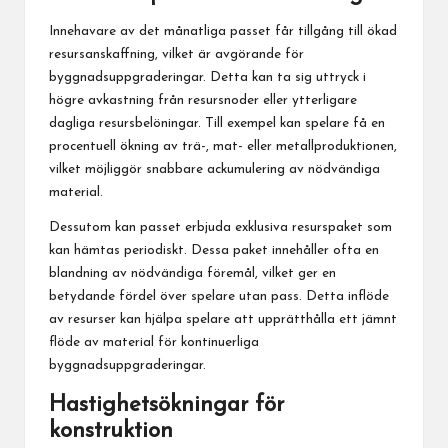
Innehavare av det månatliga passet får tillgång till ökad
resursanskaffning, vilket är avgörande för
byggnadsuppgraderingar. Detta kan ta sig uttryck i
högre avkastning från resursnoder eller ytterligare
dagliga resursbelöningar. Till exempel kan spelare få en
procentuell ökning av trä-, mat- eller metallproduktionen,
vilket möjliggör snabbare ackumulering av nödvändiga
material.
Dessutom kan passet erbjuda exklusiva resurspaket som
kan hämtas periodiskt. Dessa paket innehåller ofta en
blandning av nödvändiga föremål, vilket ger en
betydande fördel över spelare utan pass. Detta inflöde
av resurser kan hjälpa spelare att upprätthålla ett jämnt
flöde av material för kontinuerliga
byggnadsuppgraderingar.
Hastighetsökningar för
konstruktion