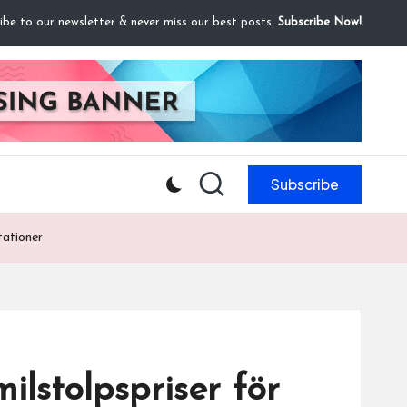
ibe to our newsletter & never miss our best posts.
Subscribe Now!
Subscribe
tationer
lstolpspriser för