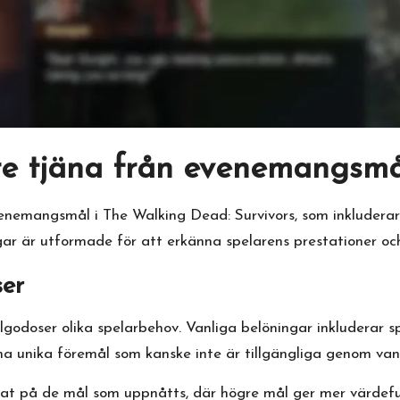
are tjäna från evenemangsm
evenemangsmål i The
Walking Dead
: Survivors, som inkludera
gar är utformade för att erkänna spelarens prestationer oc
ser
godoser olika spelarbehov. Vanliga belöningar inkluderar s
a unika föremål som kanske inte är tillgängliga genom van
erat på de mål som uppnåtts, där högre mål ger mer värdeful