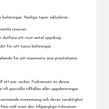
belöningar. Vanliga typer inkluderar:
samla resurser.
slutföra ett visst antal uppdrag.
bbt för att tjäna belöningar.
spelande för att maximera sina prestationer.
ll ett par veckor. Frekvensen av dessa
l speciella tillfällen eller uppdateringar.
om kommande evenemang och deras varaktighet.
tföra mål inom den tillgängliga tidsramen.