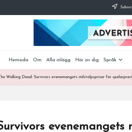
Subscr
Hemsida
Om
Alla inlägg
Hör av dig
Språk
The Walking Dead: Survivors evenemangets milstolpspriser för spelarpres
urvivors evenemangets mi