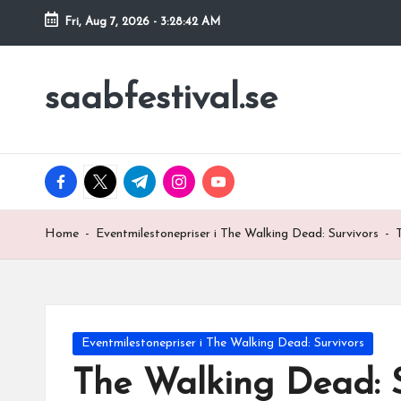
Fri, Aug 7, 2026
-
3:28:43 AM
Skip
to
saabfestival.se
content
facebook.com
twitter.com
t.me
instagram.com
youtube.com
Home
-
Eventmilestonepriser i The Walking Dead: Survivors
-
Posted
Eventmilestonepriser i The Walking Dead: Survivors
in
The Walking Dead: S