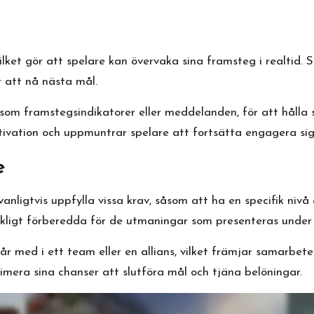
lket gör att spelare kan övervaka sina framsteg i realtid. S
r att nå nästa mål.
åsom framstegsindikatorer eller meddelanden, för att hålla
otivation och uppmuntrar spelare att fortsätta engagera si
e
ligtvis uppfylla vissa krav, såsom att ha en specifik nivå 
lräckligt förberedda för de utmaningar som presenteras und
 med i ett team eller en allians, vilket främjar samarbete 
imera sina chanser att slutföra mål och tjäna belöningar.