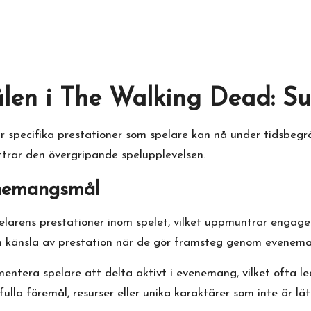
en i The Walking Dead: Su
 är specifika prestationer som spelare kan nå under tidsb
ttrar den övergripande spelupplevelsen.
enemangsmål
arens prestationer inom spelet, vilket uppmuntrar engage
 en känsla av prestation när de gör framsteg genom evenem
ntera spelare att delta aktivt i evenemang, vilket ofta le
lla föremål, resurser eller unika karaktärer som inte är lä