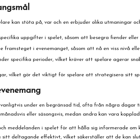
mangsmål
are kan stöta på, var och en erbjuder olika utmaningar och 
cifika uppgifter i spelet, såsom att besegra fiender eller 
framsteget i evenemanget, såsom att nå en viss nivå eller 
der specifika perioder, vilket kräver att spelare agerar sna
r, vilket gör det viktigt för spelare att strategisera sitt 
 evenemang
vanligtvis under en begränsad tid, ofta från några dagar ti
ånadsvis eller säsongsvis, medan andra kan vara kopplade til
 och meddelanden i spelet för att hålla sig informerade 
tt deltagande effektivt, vilket säkerställer att de kan slu