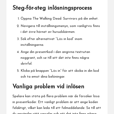
Steg-för-steg inlösningsprocess
Öppna The Walking Dead: Survivors på din enhet.
Navigera till inställningsmenyn, som vanligtvis finns
i det övre hörnet av huvudskärmen.
Sök efter alternativet “Lös in kod” inom
inställningarna.
Ange din presentkod i den angivna textrutan
noggrant, och se till att det inte finns några
skrivfel.
Klicka på knappen “Lös in” för att skicka in din kod
och ta emot dina belöningar.
Vanliga problem vid inlösen
Spelare kan stöta på flera problem när de försöker lösa
in presentkoder. Ett vanligt problem är att ange koden
felaktigt, vilket kan leda till ett felmeddelande. Se till att
du använder rätt versaler och att det inte finns några