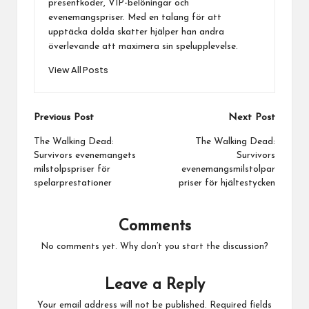
presentkoder, VIP-belöningar och
evenemangspriser. Med en talang för att
upptäcka dolda skatter hjälper han andra
överlevande att maximera sin spelupplevelse.
View All Posts
Post
Previous Post
Next Post
navigation
The Walking Dead:
The Walking Dead:
Survivors evenemangets
Survivors
milstolpspriser för
evenemangsmilstolpar
spelarprestationer
priser för hjältestycken
Comments
No comments yet. Why don’t you start the discussion?
Leave a Reply
Your email address will not be published.
Required fields