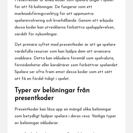
Presentkoder är unika koder som spelare anger i spelet
för att få belöningar. De fungerar som ett
marknadsföringsverktyg för att uppmuntra
spelarinvolvering och kvarhållande. Genom att erbjuda
dessa koder kan utvecklarna förbättra spelupplevelsen,
särskilt för nykomlingar.
Det primära syftet med presentkoder är att ge spelare
värdefulla resurser som kan hjälpa dem att avancera
snabbare. Detta kan inkludera föremål som spelvaluta,
förnödenheter eller karaktärer som förbättrar spelandet.
Spelare ser ofta fram emot dessa koder som ett sätt
att få en fördel tidigt i spelet.
Typer av belöningar från
presentkoder
Presentkoder kan låsa upp en mängd olika belöningar
som betydligt hjälper spelare i deras resa. Vanliga typer
av belöningar inkluderar: