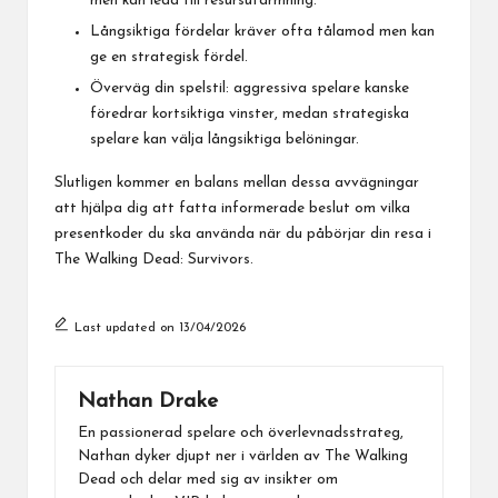
men kan leda till resursutarmning.
Långsiktiga fördelar kräver ofta tålamod men kan
ge en strategisk fördel.
Överväg din spelstil: aggressiva spelare kanske
föredrar kortsiktiga vinster, medan strategiska
spelare kan välja långsiktiga belöningar.
Slutligen kommer en balans mellan dessa avvägningar
att hjälpa dig att fatta informerade beslut om vilka
presentkoder du ska använda när du påbörjar din resa i
The Walking Dead: Survivors.
Last updated on 13/04/2026
Nathan Drake
En passionerad spelare och överlevnadsstrateg,
Nathan dyker djupt ner i världen av The Walking
Dead och delar med sig av insikter om