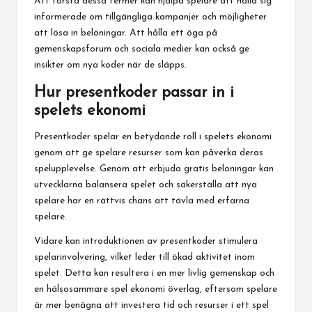
Att förstå dessa termer kan hjälpa spelare att hålla sig
informerade om tillgängliga kampanjer och möjligheter
att lösa in belöningar. Att hålla ett öga på
gemenskapsforum och sociala medier kan också ge
insikter om nya koder när de släpps.
Hur presentkoder passar in i
spelets ekonomi
Presentkoder spelar en betydande roll i spelets ekonomi
genom att ge spelare resurser som kan påverka deras
spelupplevelse. Genom att erbjuda gratis belöningar kan
utvecklarna balansera spelet och säkerställa att nya
spelare har en rättvis chans att tävla med erfarna
spelare.
Vidare kan introduktionen av presentkoder stimulera
spelarinvolvering, vilket leder till ökad aktivitet inom
spelet. Detta kan resultera i en mer livlig gemenskap och
en hälsosammare spel ekonomi överlag, eftersom spelare
är mer benägna att investera tid och resurser i ett spel