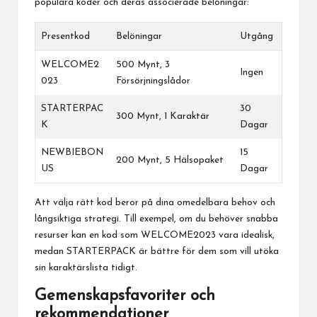
populära koder och deras associerade belöningar:
Presentkod
Belöningar
Utgång
WELCOME2
500 Mynt, 3
Ingen
023
Försörjningslådor
STARTERPAC
30
300 Mynt, 1 Karaktär
K
Dagar
NEWBIEBON
15
200 Mynt, 5 Hälsopaket
US
Dagar
Att välja rätt kod beror på dina omedelbara behov och
långsiktiga strategi. Till exempel, om du behöver snabba
resurser kan en kod som WELCOME2023 vara idealisk,
medan STARTERPACK är bättre för dem som vill utöka
sin karaktärslista tidigt.
Gemenskapsfavoriter och
rekommendationer